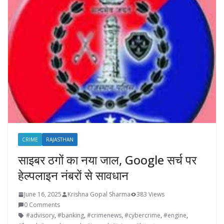
CRIME
RAJASTHAN
साइबर ठगों का नया जाल, Google सर्च पर
हेल्पलाइन नंबरों से सावधान
June 16, 2025
Krishna Gopal Sharma
383 Views
0 Comments
#advisory
,
#banking
,
#crimenews
,
#cybercrime
,
#engine
,