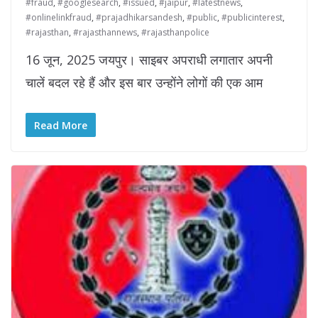
#fraud
,
#googlesearch
,
#issued
,
#jaipur
,
#latestnews
,
#onlinelinkfraud
,
#prajadhikarsandesh
,
#public
,
#publicinterest
,
#rajasthan
,
#rajasthannews
,
#rajasthanpolice
16 जून, 2025 जयपुर। साइबर अपराधी लगातार अपनी
चालें बदल रहे हैं और इस बार उन्होंने लोगों की एक आम
Read More