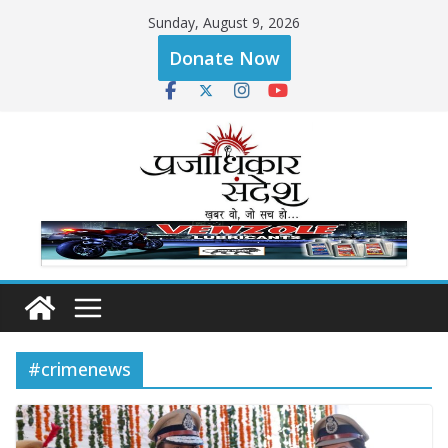
Skip
Sunday, August 9, 2026
to
Donate Now
content
#crimenews