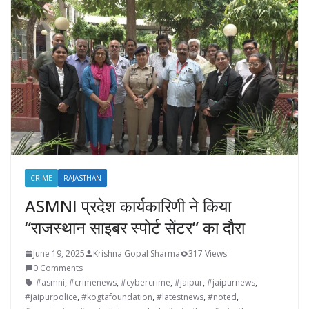
CRIME
RAJASTHAN
ASMNI प्रदेश कार्यकारिणी ने किया
“राजस्थान साइबर स्पोर्ट सेंटर” का दौरा
June 19, 2025
Krishna Gopal Sharma
317 Views
0 Comments
#asmni
,
#crimenews
,
#cybercrime
,
#jaipur
,
#jaipurnews
,
#jaipurpolice
,
#kogtafoundation
,
#latestnews
,
#noted
,