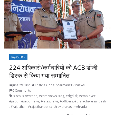
RAJASTHAN
224 अधिकारी/कर्मचारियों को ACB डीजी
डिस्क से किया गया सम्मानित
June 29, 2025
Krishna Gopal Sharma
350 Views
0 Comments
#acb
,
#awarded
,
#crimenews
,
#dg
,
#dgdisk
,
#employee
,
#jaipur
,
#jaipurnews
,
#latestnews
,
#officers
,
#prajadhikarsandesh
,
#rajasthan
,
#rajasthanpolice
,
#raviprakashmehrada