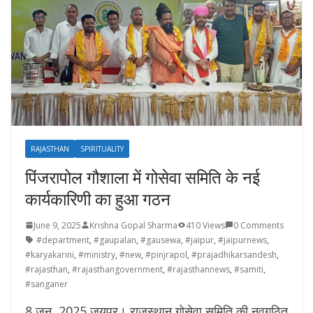
RAJASTHAN
SPIRITUALITY
पिंजरापोल गौशाला में गोसेवा समिति के नई
कार्यकारिणी का हुआ गठन
June 9, 2025
Krishna Gopal Sharma
410 Views
0 Comments
#department
,
#gaupalan
,
#gausewa
,
#jaipur
,
#jaipurnews
,
#karyakarini
,
#ministry
,
#new
,
#pinjrapol
,
#prajadhikarsandesh
,
#rajasthan
,
#rajasthangovernment
,
#rajasthannews
,
#samiti
,
#sanganer
8 जून, 2025 जयपुर। राजस्थान गोसेवा समिति की नवगठित