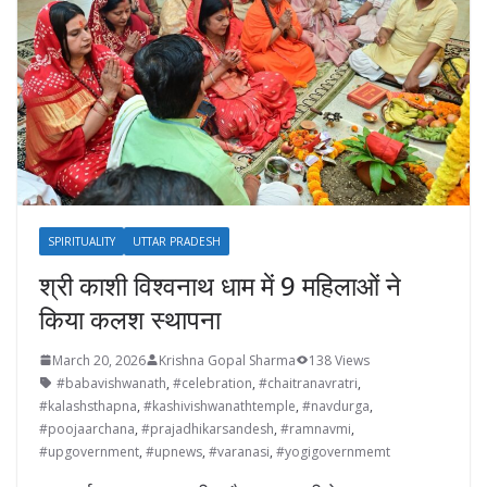
SPIRITUALITY
UTTAR PRADESH
श्री काशी विश्वनाथ धाम में 9 महिलाओं ने
किया कलश स्थापना
March 20, 2026
Krishna Gopal Sharma
138 Views
#babavishwanath
,
#celebration
,
#chaitranavratri
,
#kalashsthapna
,
#kashivishwanathtemple
,
#navdurga
,
#poojaarchana
,
#prajadhikarsandesh
,
#ramnavmi
,
#upgovernment
,
#upnews
,
#varanasi
,
#yogigovernmemt