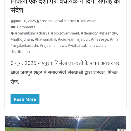
निर्जला एकादशी पर विधायक ने दिया सफाई का
संदेश
June 10, 2025
Krishna Gopal Sharma
369 Views
0 Comments
#balmukundacharya
,
#bjpgovernment
,
#cleancity
,
#greencity
,
#hathojdham
,
#hawamahal
,
#icecream
,
#jaipur
,
#massege
,
#mla
,
#nirjalaekadashi
,
#rajasthannews
,
#vidhansabha
,
#water
,
distribution
6 जून, 2025 जयपुर। निर्जला एकादशी के पावन अवसर पर
आज जयपुर शहर में समाजसेवी संस्थाओं द्वारा शरबत, मिल्क
रोज,
Read More