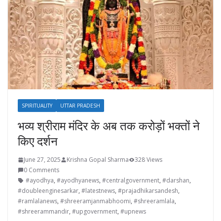
SPIRITUALITY
UTTAR PRADESH
भव्य श्रीराम मंदिर के अब तक करोड़ों भक्तों ने
किए दर्शन
June 27, 2025
Krishna Gopal Sharma
328 Views
0 Comments
#ayodhya
,
#ayodhyanews
,
#centralgovernment
,
#darshan
,
#doubleenginesarkar
,
#latestnews
,
#prajadhikarsandesh
,
#ramlalanews
,
#shreeramjanmabhoomi
,
#shreeramlala
,
#shreerammandir
,
#upgovernment
,
#upnews