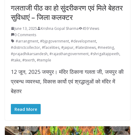
गलताजी पीठ का हो सुंदरीकरण एवं मिले बेहतर
सुविधाएं – जिला कलक्टर
June 13, 2025
Krishna Gopal Sharma
459 Views
0 Comments
#arrangment
,
#bjpgovernment
,
#development
,
#districtcollector
,
#facelities
,
#jaipur
,
#latestnews
,
#meeting
,
#prajadhikarsandesh
,
#rajasthangovernment
,
#shrigaltajipeeth
,
#take
,
#teerth
,
#temple
12 जून, 2025 जयपुर। मंदिर ठिकाना गलता जी, जयपुर की
प्रबन्ध व्यवस्था, विकास कार्यो एवं श्रद्धालुओं को मंदिर में
बेहतर
Read More