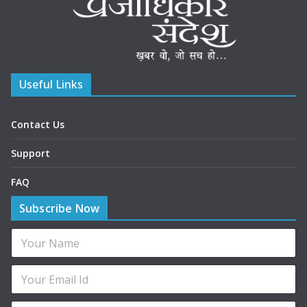
Useful Links
Contact Us
Support
FAQ
Subscribe Now
*
N
*
a
E
m
E
E
m
e
m
m
a
*
a
a
i
P
i