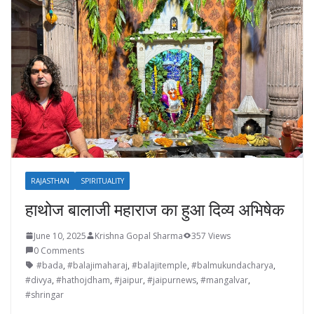
RAJASTHAN
SPIRITUALITY
हाथोज बालाजी महाराज का हुआ दिव्य अभिषेक
June 10, 2025
Krishna Gopal Sharma
357 Views
0 Comments
#bada
,
#balajimaharaj
,
#balajitemple
,
#balmukundacharya
,
#divya
,
#hathojdham
,
#jaipur
,
#jaipurnews
,
#mangalvar
,
#shringar