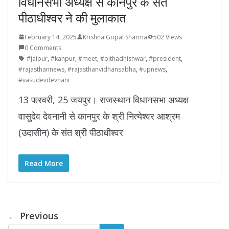
विधानसभा अध्‍यक्ष से कानपुर के संत
पीठाधीश्‍वर ने की मुलाकात
February 14, 2025
Krishna Gopal Sharma
502 Views
0 Comments
#jaipur
,
#kanpur
,
#meet
,
#pithadhishwar
,
#president
,
#rajasthannews
,
#rajasthanvidhansabha
,
#upnews
,
#vasudevdevnani
13 फरवरी, 25 जयपुर। राजस्‍थान विधानसभा अध्‍यक्ष
वासुदेव देवनानी से कानपुर के श्री नित्‍येश्‍वर आश्रम
(उदासीन) के संत श्री पीठाधीश्‍वर
Read More
← Previous