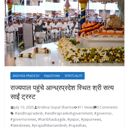
ANDHRA PRADESH
RAJASTHAN
SPIRITUALITY
राज्यपाल पहुंचे आन्ध्रप्रदेश स्थित श्री सत्य
साईं ट्रस्ट
July 10, 2025
Krishna Gopal Sharma
411 Views
0 Comments
#andhrapradesh
,
#andhrapradeshgovernment
,
#governor
,
#governornews
,
#haribhaubagde
,
#jaipur
,
#jaipurnews
,
#latestnews
,
#prajadhikarsandesh
,
#rajasthan
,