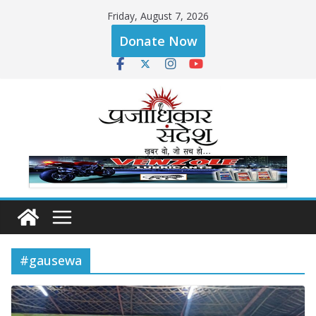
Skip
Friday, August 7, 2026
to
Donate Now
content
#gausewa