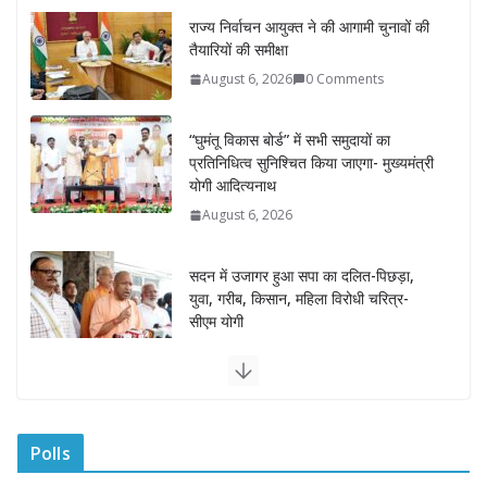
“घुमंतू विकास बोर्ड” में सभी समुदायों का
प्रतिनिधित्व सुनिश्चित किया जाएगा- मुख्यमंत्री
योगी आदित्यनाथ
August 6, 2026
सदन में उजागर हुआ सपा का दलित-पिछड़ा,
युवा, गरीब, किसान, महिला विरोधी चरित्र-
सीएम योगी
August 6, 2026
अम्बाला मण्डल ने रेल सेवा में उत्कृष्ट सेवाओं के
लिए रेलकर्मियों को किया सम्मानित
August 6, 2026
“भैराना धाम आंदोलन” हुआ समाप्त, प्रशासन
और धाम में बनी सहमति
Polls
August 6, 2026
0 Comments