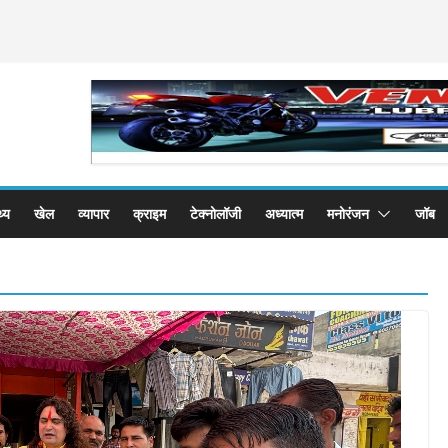
थ्य
खेल
व्यापार
क्राइम
टेक्नोलॉजी
अध्यात्म
मनोरंजन
जॉब