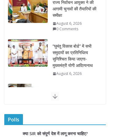
“घुमंतू विकास बोर्ड” में सभी
समुदायों का प्रतिनिधित्व
सुनिश्चित किया जाएगा-
मुख्यमंत्री योगी आदित्यनाथ
August 6, 2026
सदन में उजागर हुआ सपा का
दलित-पिछड़ा, युवा, गरीब,
किसान, महिला विरोधी चरित्र-
सीएम योगी
August 6, 2026
अम्बाला मण्डल ने रेल सेवा में
उत्कृष्ट सेवाओं के लिए
रेलकर्मियों को किया सम्मानित
August 6, 2026
Polls
“भैराना धाम आंदोलन” हुआ
क्या SIR को संपूर्ण देश में लागू करना चाहिए?
समाप्त, प्रशासन और धाम में