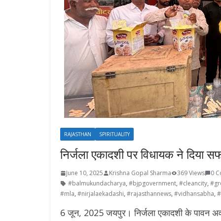
RAJASTHAN
SPIRITUALITY
निर्जला एकादशी पर विधायक ने दिया सफ
June 10, 2025
Krishna Gopal Sharma
369 Views
0 
#balmukundacharya
,
#bjpgovernment
,
#cleancity
,
#gr
#mla
,
#nirjalaekadashi
,
#rajasthannews
,
#vidhansabha
,
#
6 जून, 2025 जयपुर। निर्जला एकादशी के पावन अव