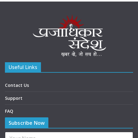
Useful Links
Contact Us
Support
FAQ
Subscribe Now
N