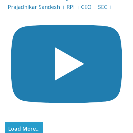
Prajadhikar Sandesh । RPI । CEO । SEC ।
Load More...