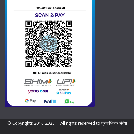
h
t
o
a
n
e
t
e
s
+
1
© Copyrights 2016-2025. | All rights reserved to प्रजाधिकार संदेश