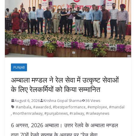
PUNJAB
अम्बाला मण्डल ने रेल सेवा में उत्कृष्ट सेवाओं
के लिए रेलकर्मियों को किया सम्मानित
August 6, 2026
Krishna Gopal Sharma
36 Views
#ambala
,
#awarded
,
#bestperformance
,
#employee
,
#mandal
,
#northernrailway
,
#punjabnews
,
#railway
,
#railwaynews
6 अगस्त, 2026 अम्बाला। उत्तर रेलवे के अम्बाला मण्डल
द्वारा 70वें रेलवे सप्ताह के अवसर पर “रेल सेवा