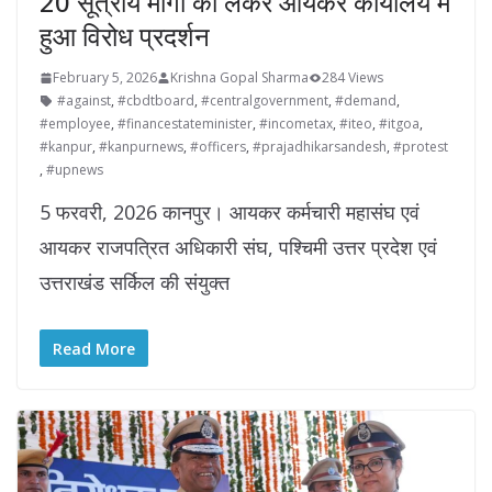
20 सूत्रीय मांगों को लेकर आयकर कार्यालय में
हुआ विरोध प्रदर्शन
February 5, 2026
Krishna Gopal Sharma
284 Views
#against
,
#cbdtboard
,
#centralgovernment
,
#demand
,
#employee
,
#financestateminister
,
#incometax
,
#iteo
,
#itgoa
,
#kanpur
,
#kanpurnews
,
#officers
,
#prajadhikarsandesh
,
#protest
,
#upnews
5 फरवरी, 2026 कानपुर। आयकर कर्मचारी महासंघ एवं
आयकर राजपत्रित अधिकारी संघ, पश्चिमी उत्तर प्रदेश एवं
उत्तराखंड सर्किल की संयुक्त
Read More