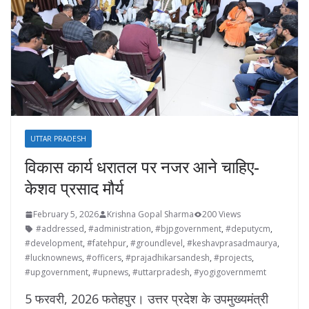
UTTAR PRADESH
विकास कार्य धरातल पर नजर आने चाहिए-
केशव प्रसाद मौर्य
February 5, 2026
Krishna Gopal Sharma
200 Views
#addressed
,
#administration
,
#bjpgovernment
,
#deputycm
,
#development
,
#fatehpur
,
#groundlevel
,
#keshavprasadmaurya
,
#lucknownews
,
#officers
,
#prajadhikarsandesh
,
#projects
,
#upgovernment
,
#upnews
,
#uttarpradesh
,
#yogigovernmemt
5 फरवरी, 2026 फतेहपुर। उत्तर प्रदेश के उपमुख्यमंत्री