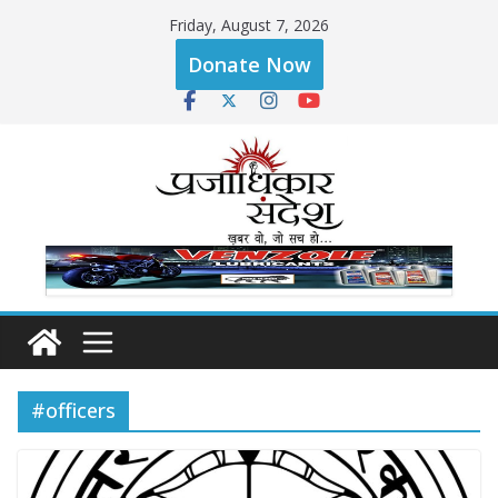
Skip
Friday, August 7, 2026
to
Donate Now
content
#officers