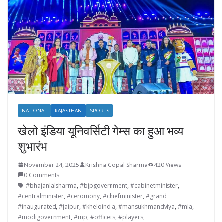
NATIONAL
RAJASTHAN
SPORTS
खेलो इंडिया यूनिवर्सिटी गेम्स का हुआ भव्य
शुभारंभ
November 24, 2025
Krishna Gopal Sharma
420 Views
0 Comments
#bhajanlalsharma
,
#bjpgovernment
,
#cabinetminister
,
#centralminister
,
#ceromony
,
#chiefminister
,
#grand
,
#inaugurated
,
#jaipur
,
#kheloindia
,
#mansukhmandviya
,
#mla
,
#modigovernment
,
#mp
,
#officers
,
#players
,