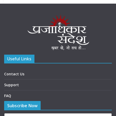
Useful Links
Contact Us
Support
FAQ
Subscribe Now
P
*
N