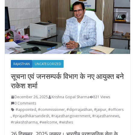
RAJASTHAN
UNCATEGORIZED
सूचना एवं जनसम्पर्क विभाग के नए आयुक्त बने
राकेश शर्मा
December 26, 2025
Krishna Gopal Sharma
831 Views
0 Comments
#appointed
,
#commissioner
,
#diprrajasthan
,
#jaipur
,
#officers
,
#prajadhikarsandesh
,
#rajasthangovernment
,
#rajasthannews
,
#rakeshsharma
,
#welcome
,
#wishes
26 दिसम्बर, 2025 जयपुर। भारतीय प्रशासनिक सेवा के