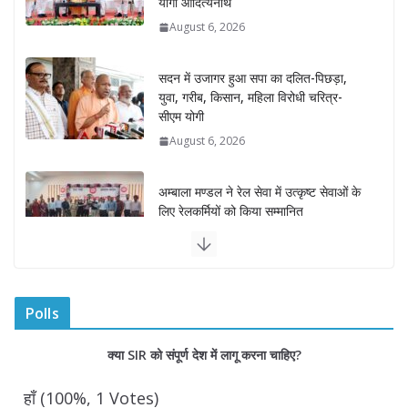
योगी आदित्यनाथ
August 6, 2026
सदन में उजागर हुआ सपा का दलित-पिछड़ा,
युवा, गरीब, किसान, महिला विरोधी चरित्र-
सीएम योगी
August 6, 2026
अम्बाला मण्डल ने रेल सेवा में उत्कृष्ट सेवाओं के
लिए रेलकर्मियों को किया सम्मानित
August 6, 2026
“भैराना धाम आंदोलन” हुआ समाप्त, प्रशासन
और धाम में बनी सहमति
Polls
August 6, 2026
0 Comments
क्या SIR को संपूर्ण देश में लागू करना चाहिए?
राज्य निर्वाचन आयुक्त ने की आगामी चुनावों की
हाँ
(100%, 1 Votes)
तैयारियों की समीक्षा