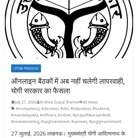
UTTAR PRADESH
ऑनलाइन बैठकों में अब नहीं चलेगी लापरवाही,
योगी सरकार का फैसला
July 27, 2026
Krishna Gopal Sharma
46 Views
#compulsory
,
#decision
,
#dm
,
#education
,
#lucknow
,
#mandalayukta
,
#officers
,
#online
,
#prajadhikarsandesh
,
#reviewmeeting
,
#upgovernment
,
#upnews
,
#yogigovernmemt
27 जुलाई, 2026 लखनऊ। मुख्यमंत्री योगी आदित्यनाथ के