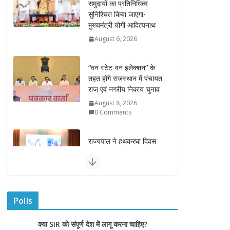
“वन स्टेट-वन इलेक्शन” के
तहत होंगे राजस्थान में पंचायत
राज एवं नगरीय निकाय चुनाव
August 8, 2026
0 Comments
राज्यपाल ने हथकरघा दिवस
पर घुमंतू जनजाति महिलाओं
को किया सम्मानित
August 7, 2026
राज्यपाल ने गोरखपुर में विज्ञान
प्रदर्शनी का किया अवलोकन
August 7, 2026
राज्य निर्वाचन आयुक्त ने
Polls
राजकीय महाविद्यालय में किया
युवा मतदाताओं से संवाद
क्या SIR को संपूर्ण देश में लागू करना चाहिए?