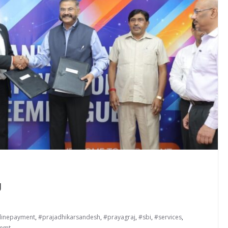
U
linepayment
,
#prajadhikarsandesh
,
#prayagraj
,
#sbi
,
#services
,
emt