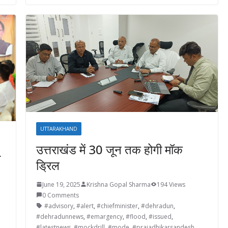
UTTARAKHAND
उत्तराखंड में 30 जून तक होगी मॉक
ा
ड्रिल
June 19, 2025
Krishna Gopal Sharma
194 Views
0 Comments
#advisory
,
#alert
,
#chiefminister
,
#dehradun
,
#dehradunnews
,
#emargency
,
#flood
,
#issued
,
#latestnews
,
#mockdrill
,
#mode
,
#prajadhikarsandesh
,