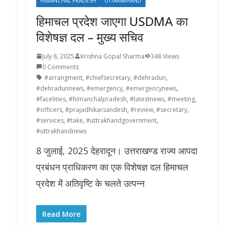
HIMANCHAL PRADESH
UTTARAKHAND
हिमाचल प्रदेश जाएगा USDMA का
विशेषज्ञ दल – मुख्य सचिव
July 8, 2025
Krishna Gopal Sharma
348 Views
0 Comments
#arrangment
,
#chiefsecretary
,
#dehradun
,
#dehradunnews
,
#emergency
,
#emergencynews
,
#facelities
,
#himanchalpradesh
,
#latestnews
,
#meeting
,
#officers
,
#prajadhikarsandesh
,
#review
,
#secretary
,
#services
,
#take
,
#uttrakhandgovernment
,
#uttrakhandnews
8 जुलाई, 2025 देहरादून। उत्तराखण्ड राज्य आपदा
प्रबंधन प्राधिकरण का एक विशेषज्ञ दल हिमाचल
प्रदेश में अतिवृष्टि के चलते उत्पन्न
Read More