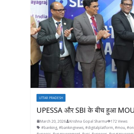
UTTAR PRADESH
UPESSA और SBI के बीच हुआ MO
March 20, 2026
Krishna Gopal Sharma
172 Views
#banking
,
#bankingnews
,
#digitalplatform
,
#mou
,
#on
#upessc
,
#upgovernment
,
#upi
,
#upnews
,
#yogigovernm