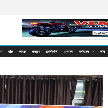
थ्य
खेल
व्यापार
क्राइम
टेक्नोलॉजी
अध्यात्म
मनोरंजन
जॉब