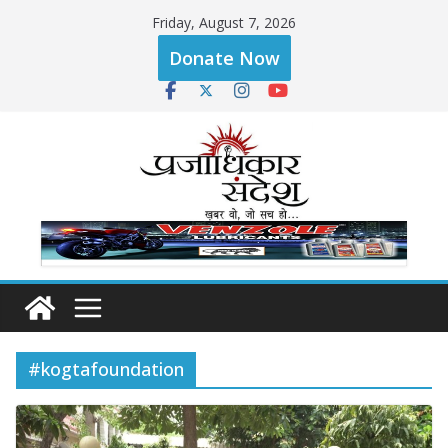
Skip
Friday, August 7, 2026
to
Donate Now
content
#kogtafoundation