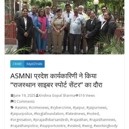
CRIME
RAJASTHAN
ASMNI प्रदेश कार्यकारिणी ने किया
“राजस्थान साइबर स्पोर्ट सेंटर” का दौरा
June 19, 2025
Krishna Gopal Sharma
316 Views
0 Comments
#asmni
,
#crimenews
,
#cybercrime
,
#jaipur
,
#jaipurnews
,
#jaipurpolice
,
#kogtafoundation
,
#latestnews
,
#noted
,
#orgnisation
,
#prajadhikarsandesh
,
#rajasthan
,
#rajasthannews
,
#rajasthanpolice
,
#supportcentre
,
#visited
,
#wing
,
#workingbody