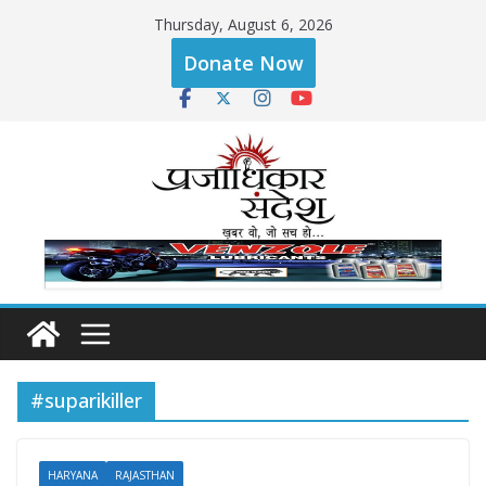
Skip
Thursday, August 6, 2026
to
Donate Now
content
#suparikiller
HARYANA
RAJASTHAN