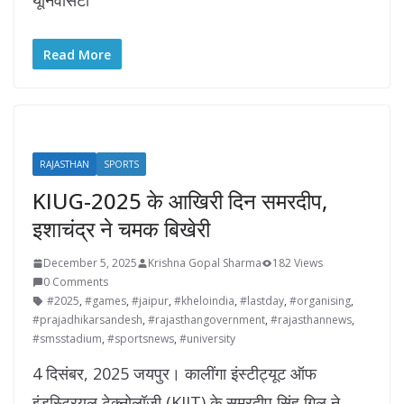
यूनिवर्सिटी
Read More
RAJASTHAN
SPORTS
KIUG-2025 के आखिरी दिन समरदीप,
इशाचंद्र ने चमक बिखेरी
December 5, 2025
Krishna Gopal Sharma
182 Views
0 Comments
#2025
,
#games
,
#jaipur
,
#kheloindia
,
#lastday
,
#organising
,
#prajadhikarsandesh
,
#rajasthangovernment
,
#rajasthannews
,
#smsstadium
,
#sportsnews
,
#university
4 दिसंबर, 2025 जयपुर। कालींगा इंस्टीट्यूट ऑफ
इंडस्ट्रियल टेक्नोलॉजी (KIIT) के समरदीप सिंह गिल ने