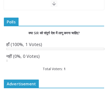
नि
धि
त्व
सुनि
श्चि
Polls
त
कि
क्या SIR को संपूर्ण देश में लागू करना चाहिए?
या
जाए
हाँ
(100%, 1 Votes)
गा-
मु
नहीं
(0%, 0 Votes)
ख्य
मं
त्री
Total Voters:
1
यो
गी
आ
Advertisement
दि
त्य
नाथ
Au
gu