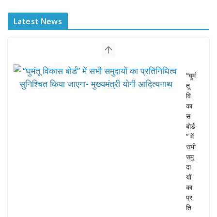
Latest News
“घुमं
तू
वि
का
स
बोर्ड
” में
सभी
समु
दा
यों
का
प्र
ति