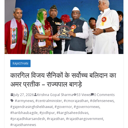
RAJASTHAN
कारगिल विजय सैनिकों के सर्वोच्च बलिदान का
अमर प्रतीक – राज्यपाल बागड़े
July 27, 2026
Krishna Gopal Sharma
53 Views
0 Comments
#armynews
,
#centralminister
,
#cmorajasthan
,
#defensenews
,
#gajendrasinghshekhawat
,
#governor
,
#governornews
,
#haribhaubagde
,
#jodhpur
,
#kargilsaheeddivas
,
#prajadhikarsandesh
,
#rajasthan
,
#rajasthangovernment
,
#rajasthannews