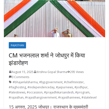
RAJASTHAN
CM भजनलाल शर्मा ने जोधपुर में किया
झंडारोहण
August 15, 2025
Krishna Gopal Sharma
295 Views
0 Comments
#bhajanlalsharma
,
#bjpgovernment
,
#chiefminister
,
#flaghosting
,
#independenceday
,
#jaipurnews
,
#jodhpur
,
#latestnews
,
#occassion
,
#prajadhikarsandesh
,
#program
,
#rajasthan
,
#rajasthangovernment
,
#rajasthannews
,
#statelevel
15 अगस्त, 2025 जोधपुर। राजस्थान के मुख्यमंत्री