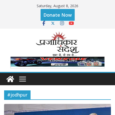
Skip
Saturday, August 8, 2026
to
Donate Now
content
#jodhpur