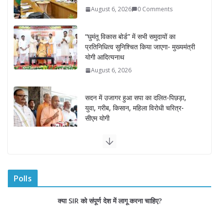
प्रतिनिधित्व सुनिश्चित किया जाएगा- मुख्यमंत्री
योगी आदित्यनाथ
August 6, 2026
सदन में उजागर हुआ सपा का दलित-पिछड़ा,
युवा, गरीब, किसान, महिला विरोधी चरित्र-
सीएम योगी
August 6, 2026
अम्बाला मण्डल ने रेल सेवा में उत्कृष्ट सेवाओं के
लिए रेलकर्मियों को किया सम्मानित
August 6, 2026
“भैराना धाम आंदोलन” हुआ समाप्त, प्रशासन
और धाम में बनी सहमति
Polls
August 6, 2026
0 Comments
क्या SIR को संपूर्ण देश में लागू करना चाहिए?
राज्य निर्वाचन आयुक्त ने की आगामी चुनावों की