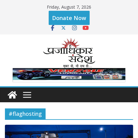
Skip
Friday, August 7, 2026
to
Donate Now
content
#flaghosting