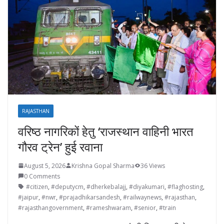
RAJASTHAN
वरिष्ठ नागरिकों हेतु ‘राजस्थान वाहिनी भारत
गौरव ट्रेन’ हुई रवाना
August 5, 2026
Krishna Gopal Sharma
36 Views
0 Comments
#citizen
,
#deputycm
,
#dherkebalajj
,
#diyakumari
,
#flaghosting
,
#jaipur
,
#nwr
,
#prajadhikarsandesh
,
#railwaynews
,
#rajasthan
,
#rajasthangovernment
,
#rameshwaram
,
#senior
,
#train