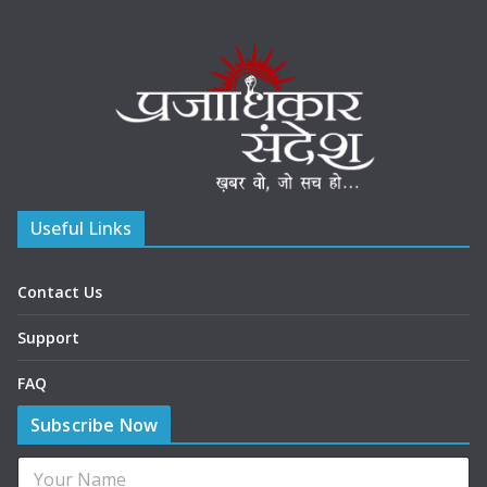
Useful Links
Contact Us
Support
FAQ
Subscribe Now
N
a