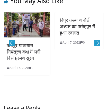
You May Also Like
विप्र कल्याण बोर्ड
बाड़मेर 
अध्यक्ष का फतेहपुर में
कारोबा
हुआ स्वागत
पर्दाफा
April 7, 2022
0
April 7,
 यातायात
रण कक्ष में लगी
रमण सुरंग
 18, 2020
0
Leave a Reply