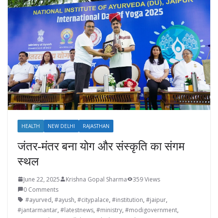
HEALTH
NEW DELHI
RAJASTHAN
जंतर-मंतर बना योग और संस्कृति का संगम
स्थल
June 22, 2025
Krishna Gopal Sharma
359 Views
0 Comments
#ayurved
,
#ayush
,
#citypalace
,
#institution
,
#jaipur
,
#jantarmantar
,
#latestnews
,
#ministry
,
#modigovernment
,