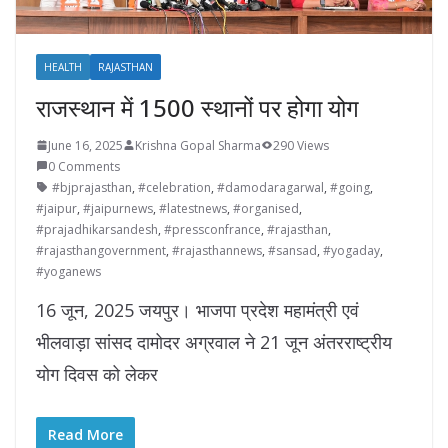
HEALTH
RAJASTHAN
राजस्थान में 1500 स्थानों पर होगा योग
June 16, 2025
Krishna Gopal Sharma
290 Views
0 Comments
#bjprajasthan
,
#celebration
,
#damodaragarwal
,
#going
,
#jaipur
,
#jaipurnews
,
#latestnews
,
#organised
,
#prajadhikarsandesh
,
#pressconfrance
,
#rajasthan
,
#rajasthangovernment
,
#rajasthannews
,
#sansad
,
#yogaday
,
#yoganews
16 जून, 2025 जयपुर। भाजपा प्रदेश महामंत्री एवं
भीलवाड़ा सांसद दामोदर अग्रवाल ने 21 जून अंतरराष्ट्रीय
योग दिवस को लेकर
Read More