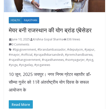
HEALTH
RAJASTHAN
मेयर बनी राजस्थान की योग ब्रांड एंबेसेडर
June 10, 2025
Krishna Gopal Sharma
336 Views
0 Comments
#bjpgovernment
,
#brandambassador
,
#deputycm
,
#jaipur
,
#mayor
,
#official
,
#prajadhikarsandesh
,
#premchandbairwa
,
#rajasthangovernment
,
#rajasthannews
,
#somyagurjer
,
#yog
,
#yoga
,
#yogaday
,
#yoganews
10 जून, 2025 जयपुर। नगर निगम ग्रेटर महापौर डॉ॰
सौम्या गुर्जर को 11वें अंतर्राष्ट्रीय योग दिवस के सफल
आयोजन के
Read More