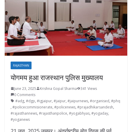
RAJASTHAN
योगमय हुआ राजस्थान पुलिस मुख्यालय
June 23, 2025
Krishna Gopal Sharma
341 Views
0 Comments
#adg
,
#dgp
,
#igjaipur
,
#jaipur
,
#jaipurnews
,
#organised
,
#phq
,
#policecommisionerate
,
#policenews
,
#prajadhikarsandesh
,
#rajasthannews
,
#rajasthanpolice
,
#yogabhyas
,
#yogaday
,
#yoganews
21 जून, 2025 जयपुर। अंतर्राष्ट्रीय योग दिवस की पूर्व