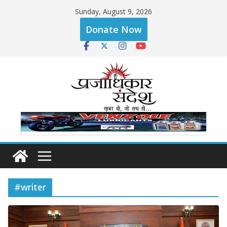
Skip
Sunday, August 9, 2026
to
Donate Now
content
#writer