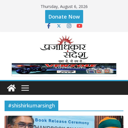
Skip
Thursday, August 6, 2026
to
Donate Now
content
#shishirkumarsingh