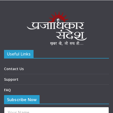
Useful Links
Contact Us
Support
FAQ
Subscribe Now
N
N
a