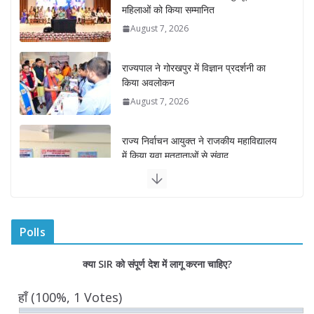
राज्यपाल ने गोरखपुर में विज्ञान प्रदर्शनी का
किया अवलोकन
August 7, 2026
राज्य निर्वाचन आयुक्त ने राजकीय महाविद्यालय
में किया युवा मतदाताओं से संवाद
August 7, 2026
0 Comments
“घुमंतू विकास बोर्ड” में सभी समुदायों का
प्रतिनिधित्व सुनिश्चित किया जाएगा- मुख्यमंत्री
योगी आदित्यनाथ
Polls
August 6, 2026
क्या SIR को संपूर्ण देश में लागू करना चाहिए?
सदन में उजागर हुआ सपा का दलित-पिछड़ा,
युवा, गरीब, किसान, महिला विरोधी चरित्र-
हाँ
(100%, 1 Votes)
सीएम योगी