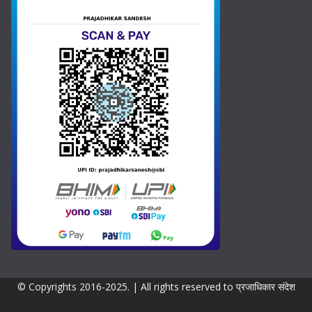
*
N
t
a
a
m
e
t
e
s
+
1
© Copyrights 2016-2025. | All rights reserved to प्रजाधिकार संदेश