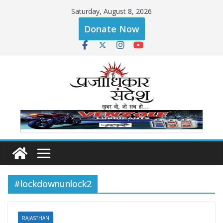
Skip
Saturday, August 8, 2026
to
Donate Now
content
#lockdownunlock2
RAJASTHAN