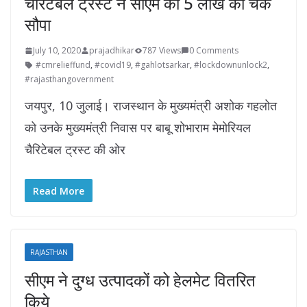
चेरिटेबल ट्रस्ट ने सीएम को 5 लाख का चेक
सौपा
July 10, 2020
prajadhikar
787 Views
0 Comments
#cmrelieffund
,
#covid19
,
#gahlotsarkar
,
#lockdownunlock2
,
#rajasthangovernment
जयपुर, 10 जुलाई। राजस्थान के मुख्यमंत्री अशोक गहलोत
को उनके मुख्यमंत्री निवास पर बाबू शोभाराम मेमोरियल
चैरिटेबल ट्रस्ट की ओर
Read More
RAJASTHAN
सीएम ने दुग्ध उत्पादकों को हेलमेट वितरित
किये