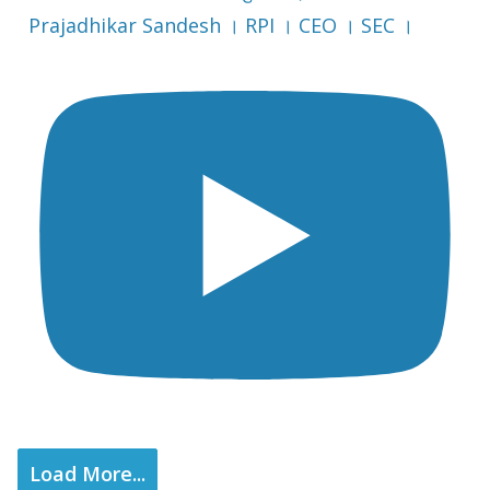
Prajadhikar Sandesh । RPI । CEO । SEC ।
Load More...