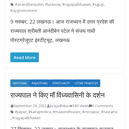
#anandibenpatel
,
#lucknow
,
#rajyapalbhawan
,
#sgpgi
,
#upgovernment
9 नवम्बर, 22 लखनऊ। आज राजभवन में उत्तर प्रदेश की
राज्यपाल श्रीमती आनंदीबेन पटेल ने संजय गांधी
पोस्टग्रेजुएट इंस्टीट्यूट, लखनऊ
Read More
NATIONAL
RAJASTHAN
SPIRITUALITY
UTTAR PRADESH
राज्यपाल ने किए माँ विंध्यवासिनी के दर्शन
September 28, 2022
prajadhikar
580 Views
0 Comments
#jaipur
,
#kalrajmishra
,
#maavindhvasini
,
#mirzapur
,
#navratra
,
#rajyapalbhawan