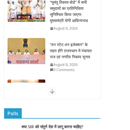
“वन स्टेट-वन इलेक्शन” के
तहत होंगे राजस्थान में पंचायत
राज एवं नगरीय निकाय चुनाव
August 8, 2026
0 Comments
राज्यपाल ने हथकरघा दिवस
पर घुमंतू जनजाति महिलाओं
को किया सम्मानित
August 7, 2026
राज्यपाल ने गोरखपुर में विज्ञान
प्रदर्शनी का किया अवलोकन
August 7, 2026
राज्य निर्वाचन आयुक्त ने
Polls
राजकीय महाविद्यालय में किया
युवा मतदाताओं से संवाद
क्या SIR को संपूर्ण देश में लागू करना चाहिए?