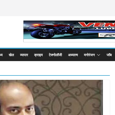
थ्य
खेल
व्यापार
क्राइम
टेक्नोलॉजी
अध्यात्म
मनोरंजन
जॉब