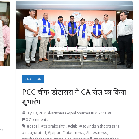
RAJASTHAN
PCC चीफ डोटासरा ने CA सेल का किया
शुभारंभ
July 13, 2025
Krishna Gopal Sharma
312 Views
0 Comments
#cacell
,
#caprakoshth
,
#club
,
#govindsinghdotasara
,
ra
#inaugurated
,
#jaipur
,
#jaipurnews
,
#latestnews
,