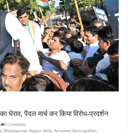
 का घेराव, पैदल मार्च कर किया विरोध-प्रदर्शन
s
0 Comments
ra
,
#headquarter
,
#jaipur
,
#mla
,
#pccnews
,
#pccrajasthan
,