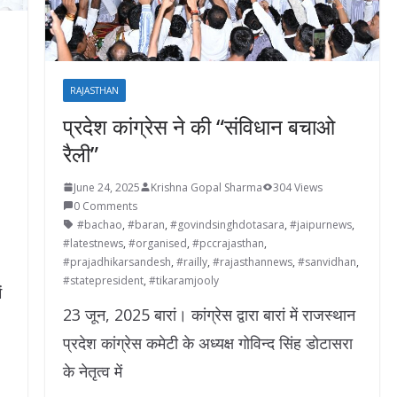
RAJASTHAN
प्रदेश कांग्रेस ने की “संविधान बचाओ
रैली”
June 24, 2025
Krishna Gopal Sharma
304 Views
0 Comments
#bachao
,
#baran
,
#govindsinghdotasara
,
#jaipurnews
,
#latestnews
,
#organised
,
#pccrajasthan
,
#prajadhikarsandesh
,
#railly
,
#rajasthannews
,
#sanvidhan
,
#statepresident
,
#tikaramjooly
ं
23 जून, 2025 बारां। कांग्रेस द्वारा बारां में राजस्थान
प्रदेश कांग्रेस कमेटी के अध्यक्ष गोविन्द सिंह डोटासरा
के नेतृत्व में