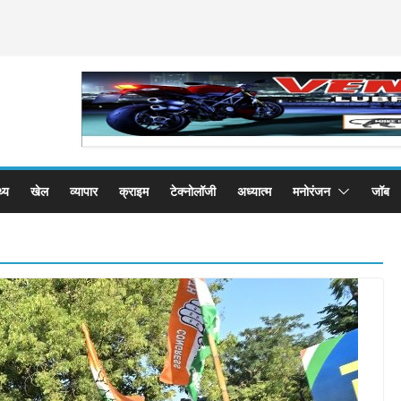
थ्य
खेल
व्यापार
क्राइम
टेक्नोलॉजी
अध्यात्म
मनोरंजन
जॉब