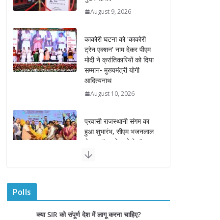
काकोरी घटना को ‘काकोरी
ट्रेन एक्शन’ नाम देकर पीएम
मोदी ने क्रांतिकारियों को दिया
सम्मान- मुख्यमंत्री योगी
आदित्यनाथ
August 10, 2026
प्रवासी राजस्थानी संगम का
हुआ शुभारंभ, सीएम भजनलाल
ने कहा “पधारो म्हारे देस”
August 9, 2026
0 Comments
केन्द्रीय स्वास्थ्य मंत्री नड्डा
और मुख्यमंत्री शर्मा ने किया
“हर घर तिरंगा” रैली का
शुभारंभ
Polls
August 9, 2026
0 Comments
क्या SIR को संपूर्ण देश में लागू करना चाहिए?