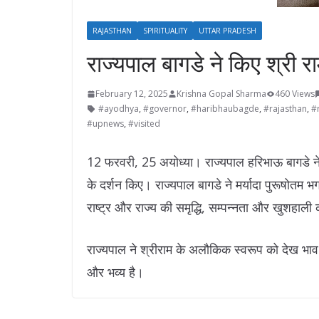
RAJASTHAN
SPIRITUALITY
UTTAR PRADESH
राज्यपाल बागडे ने किए श्री र
February 12, 2025
Krishna Gopal Sharma
460 Views
#ayodhya
,
#governor
,
#haribhaubagde
,
#rajasthan
,
#
#upnews
,
#visited
12 फरवरी, 25 अयोध्या। राज्यपाल हरिभाऊ बागडे ने
के दर्शन किए। राज्यपाल बागडे ने मर्यादा पुरूषोतम भ
राष्ट्र और राज्य की समृद्धि, सम्पन्नता और खुशहाल
राज्यपाल ने श्रीराम के अलौकिक स्वरूप को देख भाव 
और भव्य है।