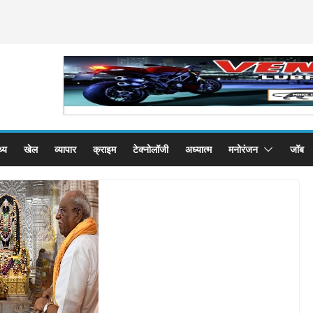
थ्य
खेल
व्यापार
क्राइम
टेक्नोलॉजी
अध्यात्म
मनोरंजन
जॉब