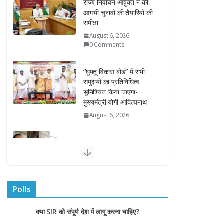
“घुमंतू विकास बोर्ड” में सभी
समुदायों का प्रतिनिधित्व
सुनिश्चित किया जाएगा-
मुख्यमंत्री योगी आदित्यनाथ
August 6, 2026
सदन में उजागर हुआ सपा का
दलित-पिछड़ा, युवा, गरीब,
किसान, महिला विरोधी चरित्र-
सीएम योगी
August 6, 2026
अम्बाला मण्डल ने रेल सेवा में
उत्कृष्ट सेवाओं के लिए
रेलकर्मियों को किया सम्मानित
August 6, 2026
Polls
“भैराना धाम आंदोलन” हुआ
क्या SIR को संपूर्ण देश में लागू करना चाहिए?
समाप्त, प्रशासन और धाम में