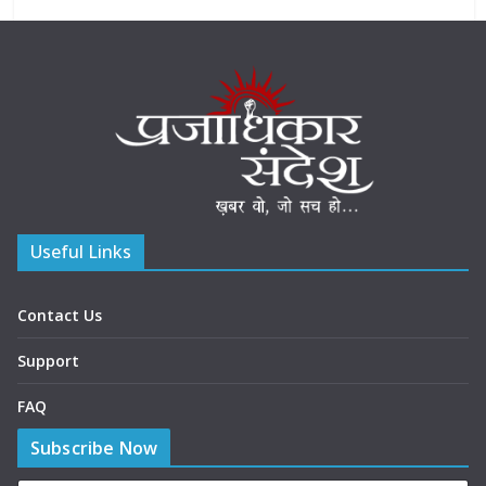
Useful Links
Contact Us
Support
FAQ
Subscribe Now
P