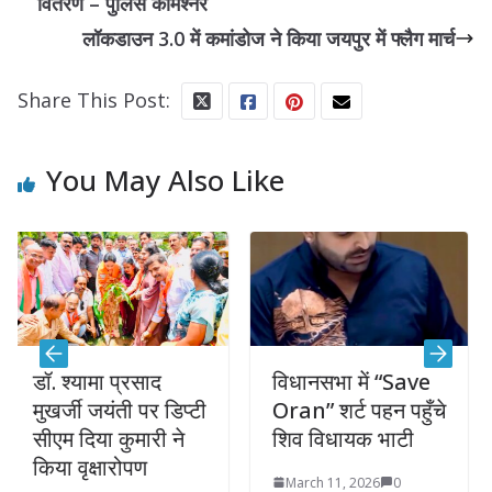
वितरण – पुलिस कमिश्नर
लॉकडाउन 3.0 में कमांडोज ने किया जयपुर में फ्लैग मार्च
Share This Post:
You May Also Like
5 हजार 
ईनामी हि
अवैध हथ
गिरफ्तार
यामा प्रसाद
विधानसभा में “Save
Septemb
ी जयंती पर डिप्टी
Oran” शर्ट पहन पहुँचे
िया कुमारी ने
शिव विधायक भाटी
ृक्षारोपण
March 11, 2026
0