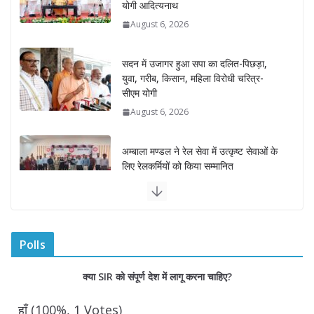
योगी आदित्यनाथ
August 6, 2026
सदन में उजागर हुआ सपा का दलित-पिछड़ा,
युवा, गरीब, किसान, महिला विरोधी चरित्र-
सीएम योगी
August 6, 2026
अम्बाला मण्डल ने रेल सेवा में उत्कृष्ट सेवाओं के
लिए रेलकर्मियों को किया सम्मानित
August 6, 2026
“भैराना धाम आंदोलन” हुआ समाप्त, प्रशासन
और धाम में बनी सहमति
Polls
August 6, 2026
0 Comments
क्या SIR को संपूर्ण देश में लागू करना चाहिए?
राज्य निर्वाचन आयुक्त ने की आगामी चुनावों की
हाँ
(100%, 1 Votes)
तैयारियों की समीक्षा