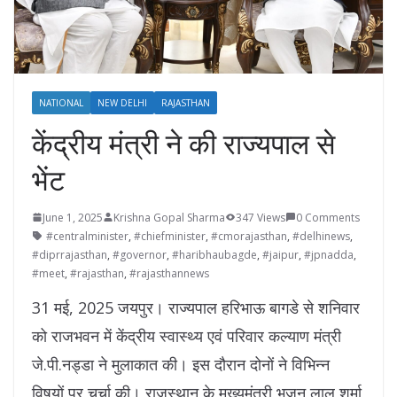
NATIONAL
NEW DELHI
RAJASTHAN
केंद्रीय मंत्री ने की राज्यपाल से
भेंट
June 1, 2025
Krishna Gopal Sharma
347 Views
0 Comments
#centralminister
,
#chiefminister
,
#cmorajasthan
,
#delhinews
,
#diprrajasthan
,
#governor
,
#haribhaubagde
,
#jaipur
,
#jpnadda
,
#meet
,
#rajasthan
,
#rajasthannews
31 मई, 2025 जयपुर। राज्यपाल हरिभाऊ बागडे से शनिवार
को राजभवन में केंद्रीय स्वास्थ्य एवं परिवार कल्याण मंत्री
जे.पी.नड्डा ने मुलाकात की। इस दौरान दोनों ने विभिन्न
विषयों पर चर्चा की। राजस्थान के मुख्यमंत्री भजन लाल शर्मा