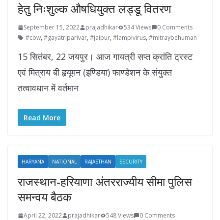
हेतु निःशुल्क औषधियुक्त लड्डू वितरण
September 15, 2022
prajadhikar
534 Views
0 Comments
#cow
,
#gayatriparivar
,
#jaipur
,
#lampivirus
,
#mitraybehuman
15 सितंबर, 22 जयपुर। आज गायत्री सप्त क्रांति ट्रस्ट
एवं मित्राय बी हृयूमन (इण्डिया) फाण्डेशन के संयुक्त
तत्वावधान में वर्तमान
Read More
HARYANA
NATIONAL
RAJASTHAN
SECURITY
राजस्थान-हरियाणा अंतरराज्यीय सीमा पुलिस
समन्वय बैठक
April 22, 2022
prajadhikar
548 Views
0 Comments