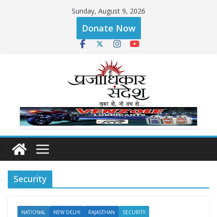
Skip
Sunday, August 9, 2026
to
Donate Now
content
Security
NATIONAL
NEW DELHI
RAJASTHAN
SECURITY