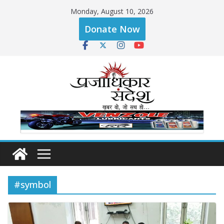
Skip
Monday, August 10, 2026
to
Donate Now
content
#symbol