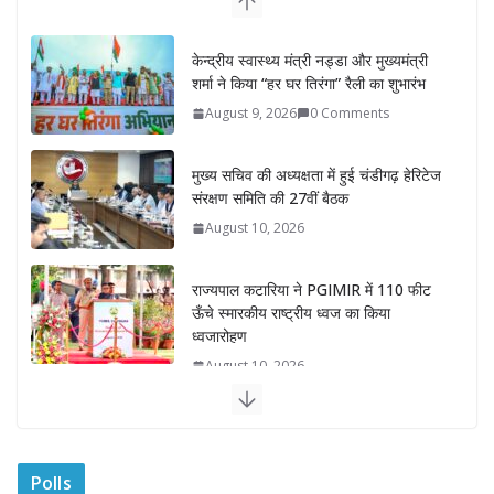
मुख्य सचिव की अध्यक्षता में हुई चंडीगढ़ हेरिटेज
संरक्षण समिति की 27वीं बैठक
August 10, 2026
राज्यपाल कटारिया ने PGIMIR में 110 फीट
ऊँचे स्मारकीय राष्ट्रीय ध्वज का किया
ध्वजारोहण
August 10, 2026
काकोरी घटना को ‘काकोरी ट्रेन एक्शन’ नाम
देकर पीएम मोदी ने क्रांतिकारियों को दिया
सम्मान- मुख्यमंत्री योगी आदित्यनाथ
August 10, 2026
प्रवासी राजस्थानी संगम का हुआ शुभारंभ, सीएम
भजनलाल ने कहा “पधारो म्हारे देस”
Polls