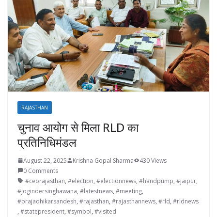
RAJASTHAN
चुनाव आयोग से मिला RLD का
प्रतिनिधिमंडल
August 22, 2025
Krishna Gopal Sharma
430 Views
0 Comments
#ceorajasthan
,
#election
,
#electionnews
,
#handpump
,
#jaipur
,
#jogindersinghawana
,
#latestnews
,
#meeting
,
#prajadhikarsandesh
,
#rajasthan
,
#rajasthannews
,
#rld
,
#rldnews
,
#statepresident
,
#symbol
,
#visited