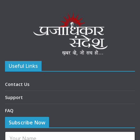
Useful Links
Contact Us
Support
FAQ
Subscribe Now
N