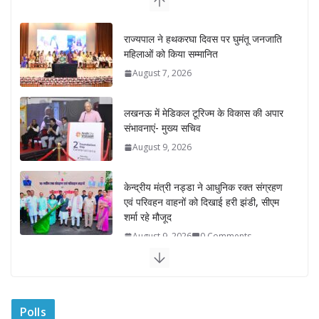
August 7, 2026
लखनऊ में मेडिकल टूरिज्म के विकास की अपार
संभावनाएं- मुख्य सचिव
August 9, 2026
केन्द्रीय मंत्री नड्डा ने आधुनिक रक्त संग्रहण
एवं परिवहन वाहनों को दिखाई हरी झंडी, सीएम
शर्मा रहे मौजूद
August 9, 2026
0 Comments
मुख्यमंत्री ने कॉमनवेल्थ गेम्स-2026 के पदक
विजेताओं संग किया संवाद
August 9, 2026
0 Comments
“वन स्टेट-वन इलेक्शन” के तहत होंगे राजस्थान
में पंचायत राज एवं नगरीय निकाय चुनाव
Polls
August 8, 2026
0 Comments