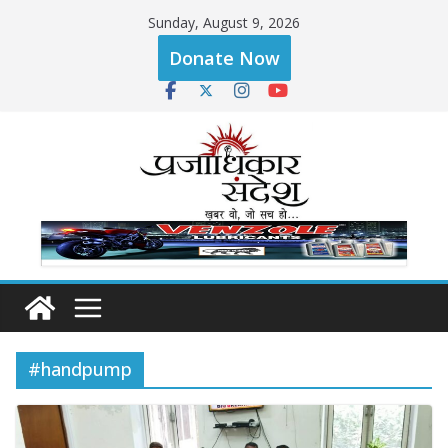
Skip
Sunday, August 9, 2026
to
Donate Now
content
#handpump