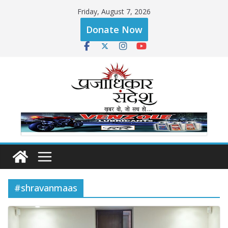
Skip
Friday, August 7, 2026
to
Donate Now
content
#shravanmaas