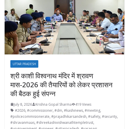
UTTAR PRADESH
श्री काशी विश्वनाथ मंदिर में श्रावण
मास-2026 की तैयारियों को लेकर प्रशासन
की बैठक हुई संपन्न
July 8, 2026
Krishna Gopal Sharma
419 Views
#2026
,
#commissioner
,
#dm
,
#kashinews
,
#meeting
,
#policecommisionerate
,
#prajadhikarsandesh
,
#safety
,
#security
,
#shravanmaas
,
#shreekashivishwanathtempletrust
,
#upgovernment
,
#upnews
,
#uttarpradesh
,
#varanasi
,