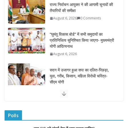
“घुमंतू विकास बोर्ड” में सभी समुदायों का
प्रतिनिधित्व सुनिश्चित किया जाएगा- मुख्यमंत्री
योगी आदित्यनाथ
August 6, 2026
सदन में उजागर हुआ सपा का दलित-पिछड़ा,
युवा, गरीब, किसान, महिला विरोधी चरित्र-
सीएम योगी
August 6, 2026
अम्बाला मण्डल ने रेल सेवा में उत्कृष्ट सेवाओं के
लिए रेलकर्मियों को किया सम्मानित
August 6, 2026
“भैराना धाम आंदोलन” हुआ समाप्त, प्रशासन
और धाम में बनी सहमति
Polls
August 6, 2026
0 Comments