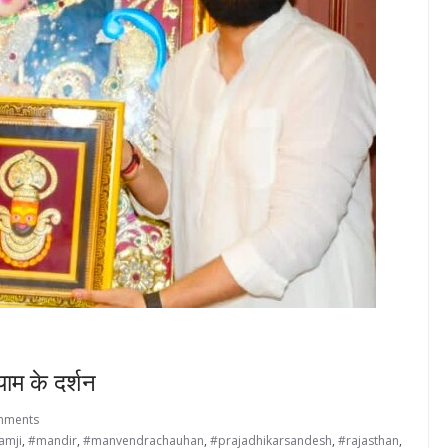
याम के दर्शन
mments
amji
,
#mandir
,
#manvendrachauhan
,
#prajadhikarsandesh
,
#rajasthan
,