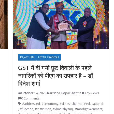
RAJASTHAN
UTTAR PRADESH
GST में दी गयी छूट दिवाली के पहले
नागरिकों को पीएम का उपहार है – डॉ
दिनेश शर्मा
October 14, 2025
Krishna Gopal Sharma
175 Views
0 Comments
#addressed
,
#ceromony
,
#dineshsharma
,
#educational
,
,
#function
,
#institution
,
#khatushyamji
,
#modigovernment
,