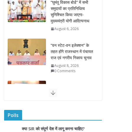
“वन स्टेट-वन इलेक्शन” के
तहत होंगे राजस्थान में पंचायत
राज एवं नगरीय निकाय चुनाव
August 8, 2026
0 Comments
राज्यपाल ने हथकरघा दिवस
पर घुमंतू जनजाति महिलाओं
को किया सम्मानित
August 7, 2026
राज्यपाल ने गोरखपुर में विज्ञान
प्रदर्शनी का किया अवलोकन
August 7, 2026
राज्य निर्वाचन आयुक्त ने
Polls
राजकीय महाविद्यालय में किया
युवा मतदाताओं से संवाद
क्या SIR को संपूर्ण देश में लागू करना चाहिए?