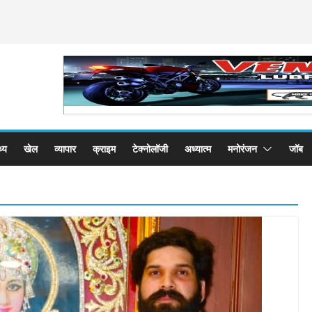
थ्य
खेल
व्यापार
क्राइम
टेक्नोलॉजी
अध्यात्म
मनोरंजन
जॉब