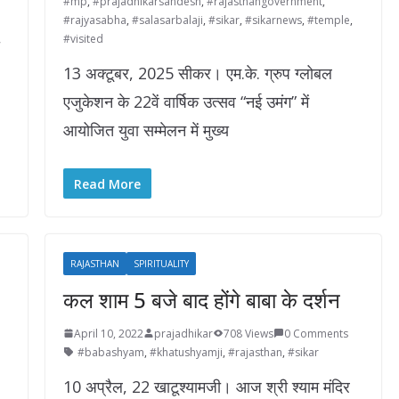
#mp
,
#prajadhikarsandesh
,
#rajasthangovernment
,
#rajyasabha
,
#salasarbalaji
,
#sikar
,
#sikarnews
,
#temple
,
#visited
13 अक्टूबर, 2025 सीकर। एम.के. ग्रुप ग्लोबल
एजुकेशन के 22वें वार्षिक उत्सव “नई उमंग” में
आयोजित युवा सम्मेलन में मुख्य
Read More
RAJASTHAN
SPIRITUALITY
कल शाम 5 बजे बाद होंगे बाबा के दर्शन
April 10, 2022
prajadhikar
708 Views
0 Comments
#babashyam
,
#khatushyamji
,
#rajasthan
,
#sikar
10 अप्रैल, 22 खाटूश्यामजी। आज श्री श्याम मंदिर