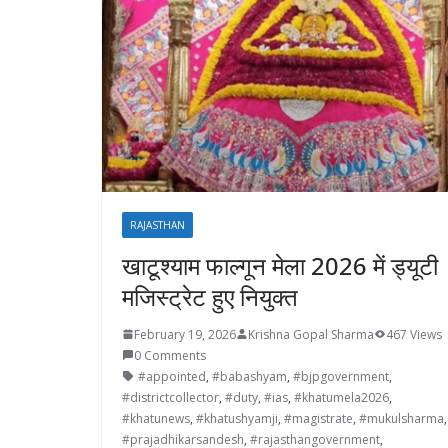
RAJASTHAN
खाटूश्याम फाल्गून मेला 2026 में ड्यूटी
मजिस्ट्रेट हुए नियुक्त
February 19, 2026
Krishna Gopal Sharma
467 Views
0 Comments
#appointed
,
#babashyam
,
#bjpgovernment
,
#districtcollector
,
#duty
,
#ias
,
#khatumela2026
,
#khatunews
,
#khatushyamji
,
#magistrate
,
#mukulsharma
#prajadhikarsandesh
,
#rajasthangovernment
,