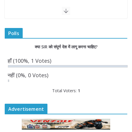
“घुमंतू विकास बोर्ड” में सभी समुदायों का
प्रतिनिधित्व सुनिश्चित किया जाएगा- मुख्यमंत्री
योगी आदित्यनाथ
Polls
August 6, 2026
क्या SIR को संपूर्ण देश में लागू करना चाहिए?
सदन में उजागर हुआ सपा का दलित-पिछड़ा,
युवा, गरीब, किसान, महिला विरोधी चरित्र-
हाँ
(100%, 1 Votes)
सीएम योगी
August 6, 2026
नहीं
(0%, 0 Votes)
Total Voters:
1
Advertisement