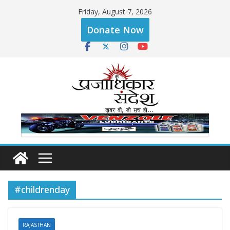
Skip
Friday, August 7, 2026
to
Donate Now
content
#childrenday
RAJASTHAN