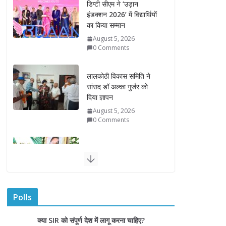
लालकोठी विकास समिति ने
सांसद डॉ अल्का गुर्जर को
दिया ज्ञापन
August 5, 2026
0 Comments
मुख्यमंत्री सोरेन ने दिवंगत
शिबू सोरेन को अर्पित की
भावभीनी श्रद्धांजलि
August 5, 2026
रोडवेज बसों में वरिष्ठ महिलाओं
को मिलेगी नि:शुल्क यात्रा
सुविधा
August 5, 2026
Polls
वरिष्ठ नागरिकों हेतु ‘राजस्थान
वाहिनी भारत गौरव ट्रेन’ हुई
क्या SIR को संपूर्ण देश में लागू करना चाहिए?
रवाना