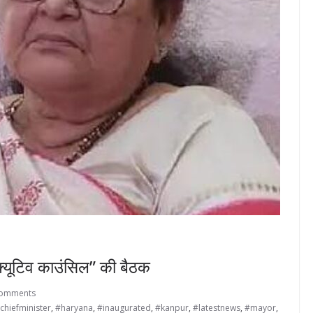
ीक्यूटिव काउंसिल” की बैठक
Comments
chiefminister
,
#haryana
,
#inaugurated
,
#kanpur
,
#latestnews
,
#mayor
,