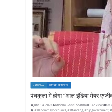
NATIONAL
UTTAR PRADESH
पंचकूला में होगा “आल इंडिया मेयर एग्ज
June 14, 2025
Krishna Gopal Sharma
342 Views
0 
#allindiamayorcouncil
,
#attanding
,
#bjpgovernment
,
#