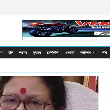
थ्य
खेल
व्यापार
क्राइम
टेक्नोलॉजी
अध्यात्म
मनोरंजन
जॉब