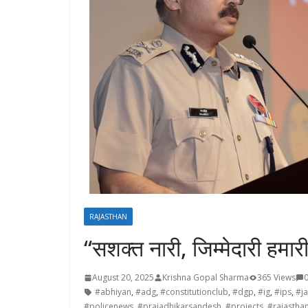
RAJASTHAN
“सशक्त नारी, जिम्मेदारी हम
August 20, 2025
Krishna Gopal Sharma
365 Views
#abhiyan
,
#adg
,
#constitutionclub
,
#dgp
,
#ig
,
#ips
,
#ja
#policenews
,
#prajadhikarsandesh
,
#projects
,
#rajastha