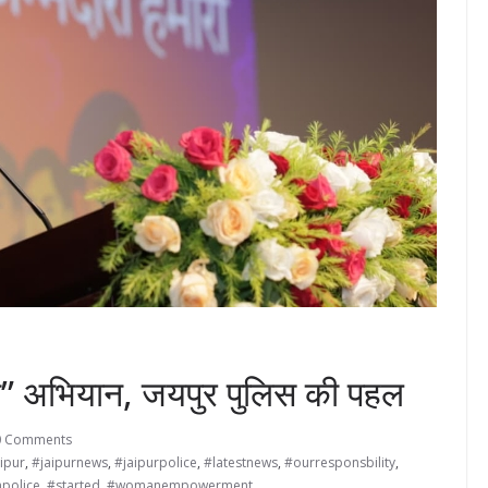
ारी” अभियान, जयपुर पुलिस की पहल
0 Comments
ipur
,
#jaipurnews
,
#jaipurpolice
,
#latestnews
,
#ourresponsbility
,
npolice
,
#started
,
#womanempowerment