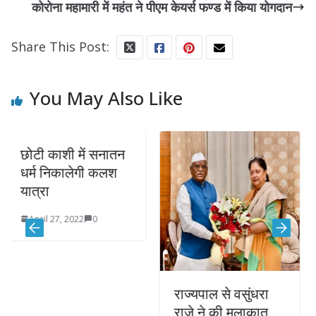
कोरोना महामारी में महंत ने पीएम केयर्स फण्ड में किया योगदान
Share This Post:
You May Also Like
ाशी में सनातन
गहलोत 
िकालेगी कलश
पत्रकार स
लागू करे
की मांग
7, 2022
0
Septembe
राज्यपाल से वसुंधरा
राजे ने की मुलाकात