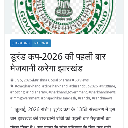
JHARKHAND
NATIONAL
डूरंड कप-2026 की पहली बार
मेजबानी करेगा झारखंड
July 5, 2026
Krishna Gopal Sharma
80 Views
#cmojharkhand
,
#diprjharkhand
,
#durandcup2026
,
#firsttime
,
#hosting
,
#indianarmy
,
#jharkhandgovernment
,
#jharkhandnews
,
#jmmgovernment
,
#prajadhikarsandesh
,
#ranchi
,
#ranchinews
1 जुलाई, 2026 रांची। डूरंड कप के 135वें संस्करण में इस
बार झारखंड की राजधानी रांची को पहली बार मेज़बानी का
मौका मिला है। यह राज्य के खेल इतिहास के लिए एक बड़ी