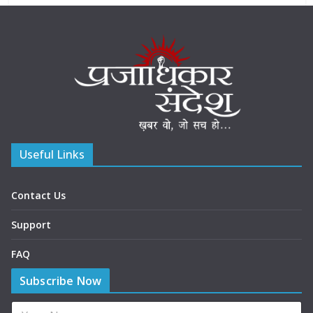
Useful Links
Contact Us
Support
FAQ
Subscribe Now
N