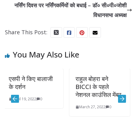
नर्सिंग दिवस पर नर्सिंगकर्मियों को बधाई – डॉ० सी०पी०जोशी
विधानसभा अध्यक्ष
Share This Post:
You May Also Like
 ने किए बालाजी
राहुल बोहरा बने
सेक्सटॉ
्शन
BICCI के पहले
नाबालि
नेशनल काउंसिल मेंबर
पकडा
l 19, 2022
0
March 27, 2022
0
Septe