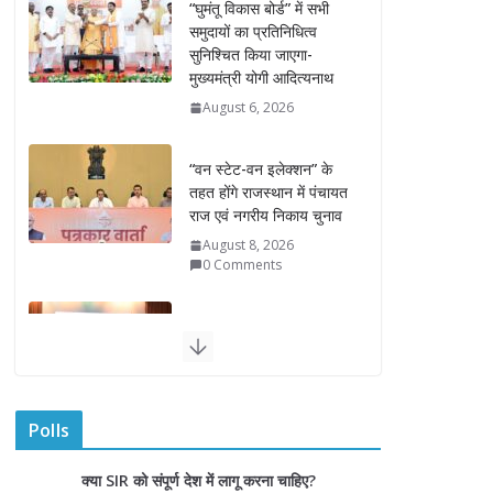
“वन स्टेट-वन इलेक्शन” के
तहत होंगे राजस्थान में पंचायत
राज एवं नगरीय निकाय चुनाव
August 8, 2026
0 Comments
राज्यपाल ने हथकरघा दिवस
पर घुमंतू जनजाति महिलाओं
को किया सम्मानित
August 7, 2026
राज्यपाल ने गोरखपुर में विज्ञान
प्रदर्शनी का किया अवलोकन
August 7, 2026
राज्य निर्वाचन आयुक्त ने
Polls
राजकीय महाविद्यालय में किया
युवा मतदाताओं से संवाद
क्या SIR को संपूर्ण देश में लागू करना चाहिए?