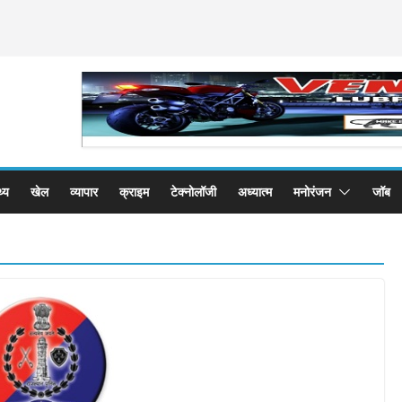
थ्य
खेल
व्यापार
क्राइम
टेक्नोलॉजी
अध्यात्म
मनोरंजन
जॉब