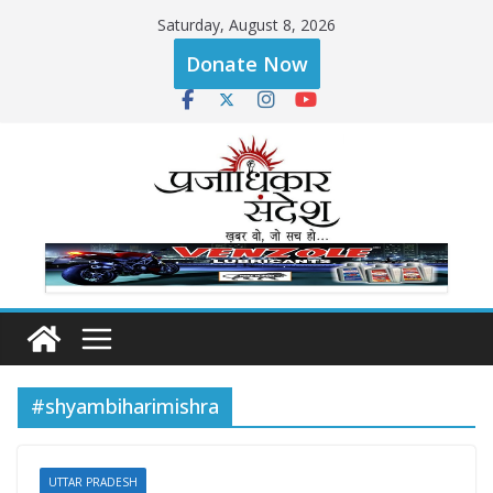
Skip
Saturday, August 8, 2026
to
Donate Now
content
#shyambiharimishra
UTTAR PRADESH