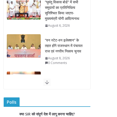
“वन स्टेट-वन इलेक्शन” के
तहत होंगे राजस्थान में पंचायत
राज एवं नगरीय निकाय चुनाव
August 8, 2026
0 Comments
राज्यपाल ने हथकरघा दिवस
पर घुमंतू जनजाति महिलाओं
को किया सम्मानित
August 7, 2026
राज्यपाल ने गोरखपुर में विज्ञान
प्रदर्शनी का किया अवलोकन
August 7, 2026
राज्य निर्वाचन आयुक्त ने
Polls
राजकीय महाविद्यालय में किया
युवा मतदाताओं से संवाद
क्या SIR को संपूर्ण देश में लागू करना चाहिए?