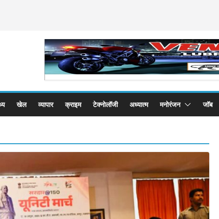
थ्य
खेल
व्यापार
क्राइम
टेक्नोलॉजी
अध्यात्म
मनोरंजन
जॉब