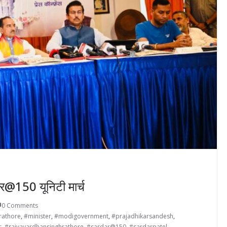
र@150 यूनिटी मार्च
0 Comments
athore
,
#minister
,
#modigovernment
,
#prajadhikarsandesh
,
s
,
#rajyavardhansinghrathore
,
#sardar@150
,
#sardarpatel