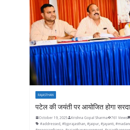
RAJASTHAN
पटेल की जयंती पर आयोजित होगा सरदा
October 19, 2025
Krishna Gopal Sharma
761 Views
#addressed
,
#bjprajasthan
,
#jaipur
,
#jayanti
,
#madanr
#pressconfrance
,
#rajasthangovernment
,
#rajasthannew