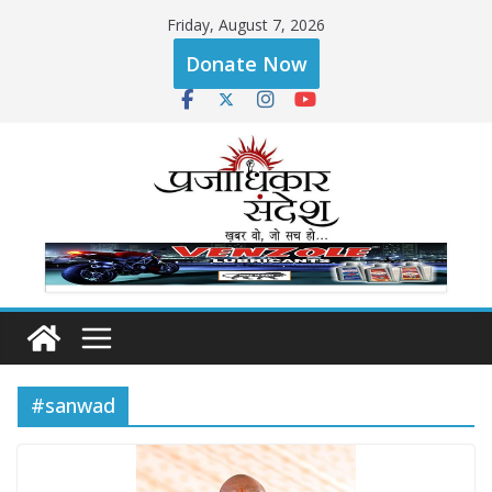
Skip
Friday, August 7, 2026
to
Donate Now
content
#sanwad