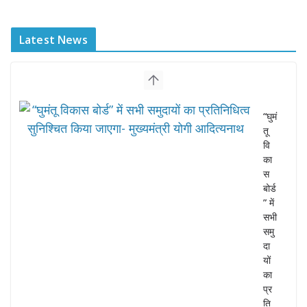
Latest News
“घुमं
तू
वि
का
स
बोर्ड
” में
सभी
समु
दा
यों
का
प्र
ति
नि