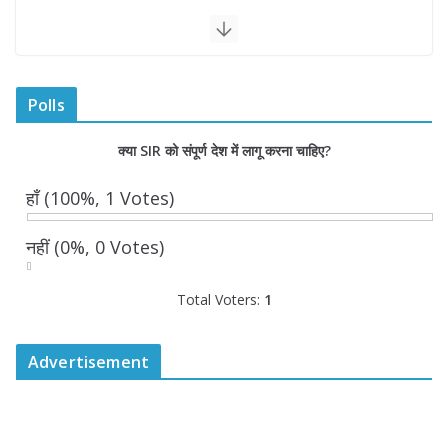
धि
त्व
सुनि
श्चि
त
Polls
कि
या
क्या SIR को संपूर्ण देश में लागू करना चाहिए?
जाए
गा-
मु
हाँ
(100%, 1 Votes)
ख्य
मं
नहीं
(0%, 0 Votes)
त्री
यो
गी
Total Voters:
1
आ
दि
Advertisement
त्य
नाथ
Au
gu
st