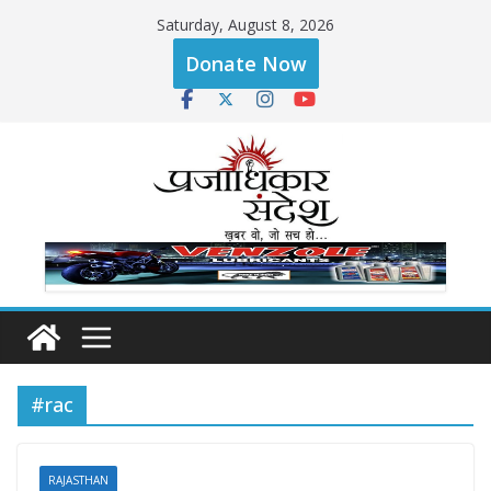
Skip
Saturday, August 8, 2026
to
Donate Now
content
#rac
RAJASTHAN