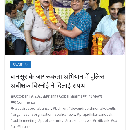
RAJASTHAN
बानसूर के जागरूकता अभियान में पुलिस
अधीक्षक विश्नोई ने दिलाई शपथ
October 19, 2025
Krishna Gopal Sharma
178 Views
0 Comments
#addressed
,
#bansur
,
#behror
,
#devendravishnoi
,
#kotputli
,
#organised
,
#orgnisation
,
#policenews
,
#prajadhikarsandesh
,
#publicmeeting
,
#publicsecurity
,
#rajasthannews
,
#rotibank
,
#sp
,
#trafficrules