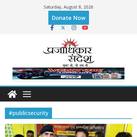
Skip
Saturday, August 8, 2026
to
Donate Now
content
#publicsecurity