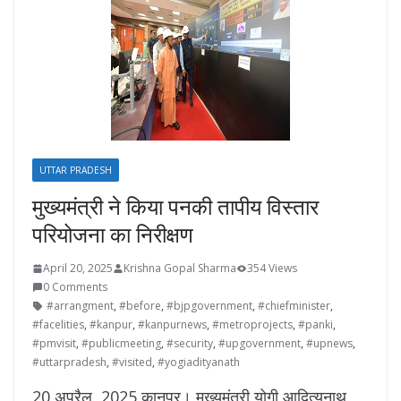
UTTAR PRADESH
मुख्यमंत्री ने किया पनकी तापीय विस्तार
परियोजना का निरीक्षण
April 20, 2025
Krishna Gopal Sharma
354 Views
0 Comments
#arrangment
,
#before
,
#bjpgovernment
,
#chiefminister
,
#facelities
,
#kanpur
,
#kanpurnews
,
#metroprojects
,
#panki
,
#pmvisit
,
#publicmeeting
,
#security
,
#upgovernment
,
#upnews
,
#uttarpradesh
,
#visited
,
#yogiadityanath
20 अप्रैल, 2025 कानपुर। मुख्यमंत्री योगी आदित्यनाथ