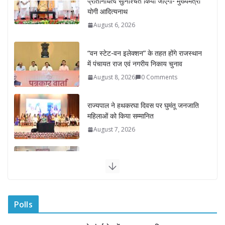
“वन स्टेट-वन इलेक्शन” के तहत होंगे राजस्थान
में पंचायत राज एवं नगरीय निकाय चुनाव
August 8, 2026
0 Comments
राज्यपाल ने हथकरघा दिवस पर घुमंतू जनजाति
महिलाओं को किया सम्मानित
August 7, 2026
राज्यपाल ने गोरखपुर में विज्ञान प्रदर्शनी का
किया अवलोकन
August 7, 2026
राज्य निर्वाचन आयुक्त ने राजकीय महाविद्यालय
में किया युवा मतदाताओं से संवाद
August 7, 2026
0 Comments
Polls
“घुमंतू विकास बोर्ड” में सभी समुदायों का