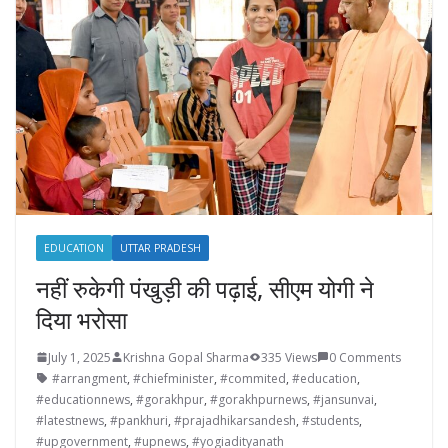
EDUCATION
UTTAR PRADESH
नहीं रुकेगी पंखुड़ी की पढ़ाई, सीएम योगी ने
दिया भरोसा
July 1, 2025
Krishna Gopal Sharma
335 Views
0 Comments
#arrangment
,
#chiefminister
,
#commited
,
#education
,
#educationnews
,
#gorakhpur
,
#gorakhpurnews
,
#jansunvai
,
#latestnews
,
#pankhuri
,
#prajadhikarsandesh
,
#students
,
#upgovernment
,
#upnews
,
#yogiadityanath