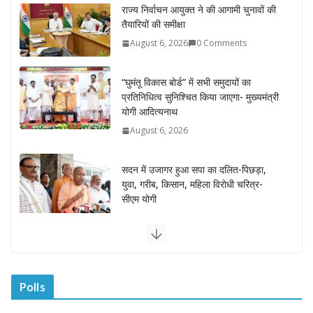
“घुमंतू विकास बोर्ड” में सभी समुदायों का
प्रतिनिधित्व सुनिश्चित किया जाएगा- मुख्यमंत्री
योगी आदित्यनाथ
August 6, 2026
सदन में उजागर हुआ सपा का दलित-पिछड़ा,
युवा, गरीब, किसान, महिला विरोधी चरित्र-
सीएम योगी
August 6, 2026
अम्बाला मण्डल ने रेल सेवा में उत्कृष्ट सेवाओं के
लिए रेलकर्मियों को किया सम्मानित
August 6, 2026
“भैराना धाम आंदोलन” हुआ समाप्त, प्रशासन
और धाम में बनी सहमति
Polls
August 6, 2026
0 Comments