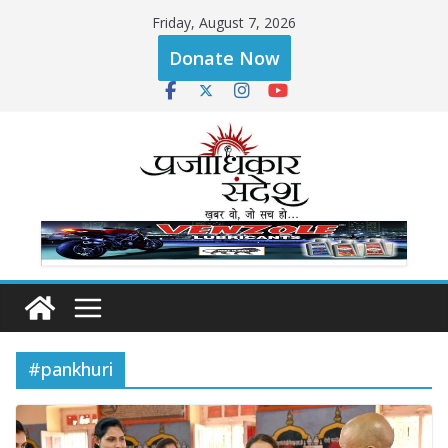
Skip
Friday, August 7, 2026
to
Donate Now
content
#pankhuri