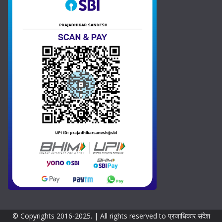
e
t
r
y
s
e
l
e
c
t
e
d
© Copyrights 2016-2025. | All rights reserved to प्रजाधिकार संदेश