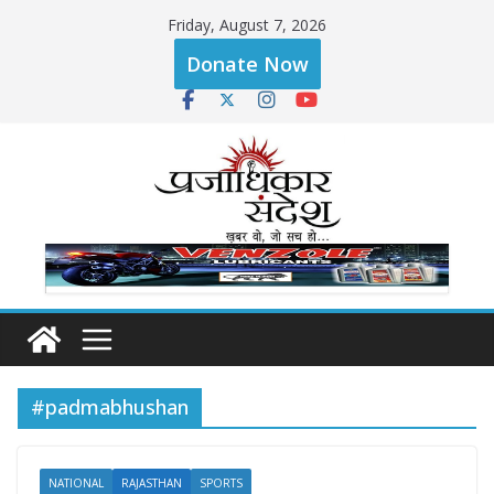
Skip
Friday, August 7, 2026
to
Donate Now
content
#padmabhushan
NATIONAL
RAJASTHAN
SPORTS