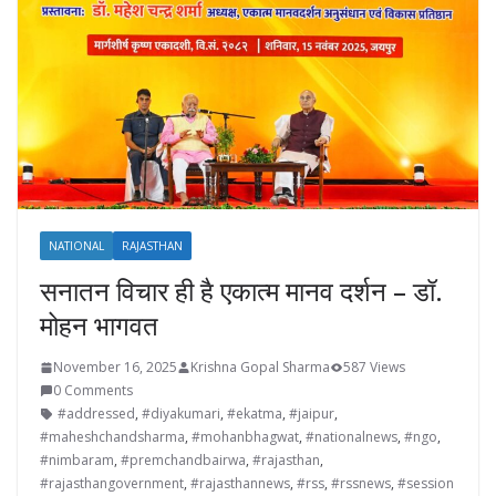
NATIONAL
RAJASTHAN
सनातन विचार ही है एकात्म मानव दर्शन – डॉ.
मोहन भागवत
November 16, 2025
Krishna Gopal Sharma
587 Views
0 Comments
#addressed
,
#diyakumari
,
#ekatma
,
#jaipur
,
#maheshchandsharma
,
#mohanbhagwat
,
#nationalnews
,
#ngo
,
#nimbaram
,
#premchandbairwa
,
#rajasthan
,
#rajasthangovernment
,
#rajasthannews
,
#rss
,
#rssnews
,
#session