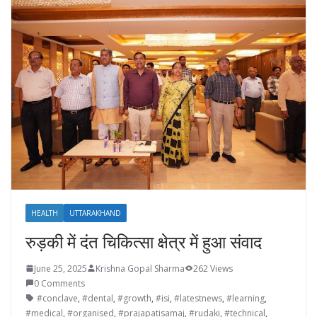
HEALTH
UTTARAKHAND
रुड़की में दंत चिकित्सा क्षेत्र में हुआ संवाद
June 25, 2025
Krishna Gopal Sharma
262 Views
0 Comments
#conclave
,
#dental
,
#growth
,
#isi
,
#latestnews
,
#learning
,
#medical
,
#organised
,
#prajapatisamaj
,
#rudaki
,
#technical
,